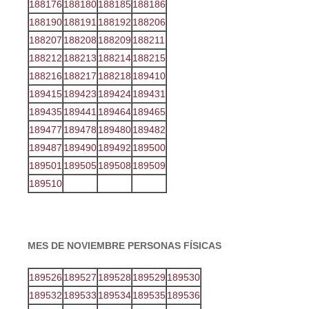
188176
188180
188185
188186
188190
188191
188192
188206
188207
188208
188209
188211
188212
188213
188214
188215
188216
188217
188218
189410
189415
189423
189424
189431
189435
189441
189464
189465
189477
189478
189480
189482
189487
189490
189492
189500
189501
189505
189508
189509
189510
MES DE NOVIEMBRE
PERSONAS FÍSICAS
189526
189527
189528
189529
189530
189532
189533
189534
189535
189536